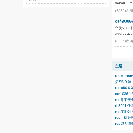
server ：/d
(5853)次
olt与930
华为9306
aggregation
(6334)次
主题
ros v7 bat
多SSID
ros x8
ccr1036
ros并不安全，I
rb3011
ros在6.34
ros手机
ros 新功能快