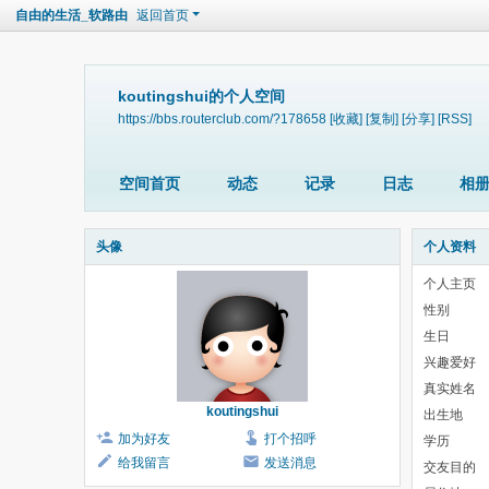
自由的生活_软路由
返回首页
koutingshui的个人空间
https://bbs.routerclub.com/?178658
[收藏]
[复制]
[分享]
[RSS]
空间首页
动态
记录
日志
相
头像
个人资料
个人主页
性别
生日
兴趣爱好
真实姓名
koutingshui
出生地
加为好友
打个招呼
学历
给我留言
发送消息
交友目的