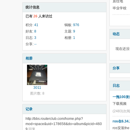
居住地
统计信息
毕业学校
已有
26
人来访过
积分:
41
铜板:
976
好友:
8
主题:
9
动态
日志:
3
相册:
1
分享:
--
现在还没
相册
分享
日志
3011
图片数: 8
一拖100发射
下载视频
记录
(2483)次
http://bbs.routerclub.com/home.php?
ros在6.3
mod=space&uid=178658&do=album&picid=460
ros安装the
9
回复