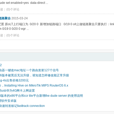
ude set enabled=yes data-direct ...
阅读
|
(0)个评论
6链路聚合
2015-03-24
配置 原oLT上行端口为 0/20 0 新增加链路端口 0/19 0 olt上做链路聚合只要执行：link
 0/19 0 0/20 0 egr ...
阅读
|
(0)个评论
e2
 路由器一键改mac地址一个路由发射127个信号
6 6.36版本被黑后无法升级，谁知道怎样修改能正常升级
 12g-4s出售价格3200元
nstalling Hive on MikroTik MIPS RouterOS 6.x
 使用usb华为4G网卡上网设置
.3版本的x86平台和ccr tile平台新增the dude server 的使用说明
管理软件安卓版
速转发标记fasttrack connection