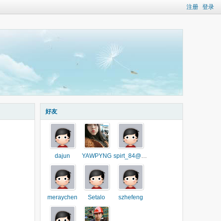
注册
登录
好友
dajun
YAWPYNG
spirt_84@163.co
meraychen
Setalo
szhefeng