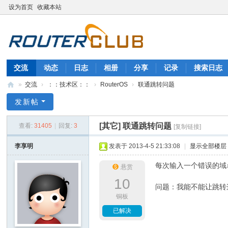
设为首页
收藏本站
交流
动态
日志
相册
分享
记录
搜索日志
»
交流
›
：：技术区：：
›
RouterOS
›
联通跳转问题
自
发新帖
由
[其它]
联通跳转问题
查看:
31405
|
回复:
3
[复制链接]
的
生
李享明
发表于 2013-4-5 21:33:08
|
显示全部楼层
活
每次输入一个错误的域
悬赏
_
10
问题：我能不能让跳转
软
铜板
路
已解决
由