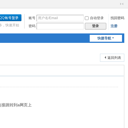
切
换
账号
自动登录
找回密码
到
窄
步，快速开始
密码
注册
登录
版
快捷导航
返回列表
连接跳转到a网页上