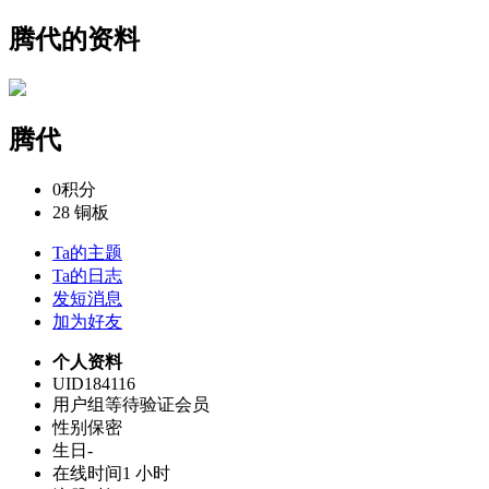
腾代的资料
腾代
0
积分
28
铜板
Ta的主题
Ta的日志
发短消息
加为好友
个人资料
UID
184116
用户组
等待验证会员
性别
保密
生日
-
在线时间
1 小时