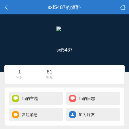
sxf5487的资料
sxf5487
1
61
积分
铜板
Ta的主题
Ta的日志
发短消息
加为好友