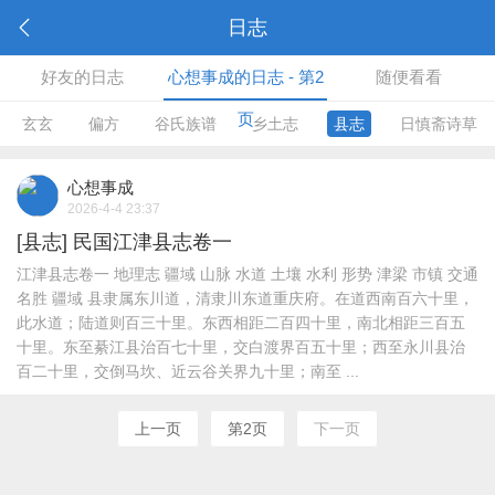
日志
好友的日志
心想事成的日志 - 第2
随便看看
页
玄玄
偏方
谷氏族谱
乡土志
县志
日慎斋诗草
心想事成
2026-4-4 23:37
[县志]
民国江津县志卷一
江津县志卷一 地理志 疆域 山脉 水道 土壤 水利 形势 津梁 市镇 交通
名胜 疆域 县隶属东川道，清隶川东道重庆府。在道西南百六十里，
此水道；陆道则百三十里。东西相距二百四十里，南北相距三百五
十里。东至綦江县治百七十里，交白渡界百五十里；西至永川县治
百二十里，交倒马坎、近云谷关界九十里；南至 ...
上一页
第2页
下一页