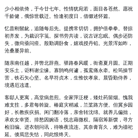
少小相依倚，于今廿七年。性情犹宛若，面目各苍然。愿祝
千龄健，俄惊世载迁。恰逢初度日，借缀述怀篇。
忆昔刚髫龀，追随每后先。提携常切切，拥护倍拳拳。替掠
初齐发，为裁识字笺。探书劳共读，说古讶忘眠。偶步还防
失，微疴亟问痊。殷勤调卧食，嬉戏授丹铅。光景浑如昨，
沧桑屡异前。
随亲南任越，并辔北辞燕。驿路春风暖，衙斋夏月圆。正期
安乐土，讵料谢尘缘。寡鹄鸣何遽，孤鸾痛永牵。松筠操节
苦，铁石矢心坚。名早符贞木，生惟饮孝泉。晨昏勤侍养，
境遇厄迍邅。
客邸人更寓，高堂病忽煎。全家萍泛梗，矮灶药留烟。愧我
难支拄，多君每斡旋。椿庭灾稍减，兰桨路方便。但冀乡园
好，长教疾疢捐。闲门翻冷落，亲舍转沈绵。就养儿偏拙，
承欢女幸贤。排愁因婉语，悦志藉微权。隔宿筹新馔，寻方
检旧编。进衣朝问讯，待唤夜流连。其奈膏肓久，难为禱祀
延。倏焉悲失怙，同此恨终天。