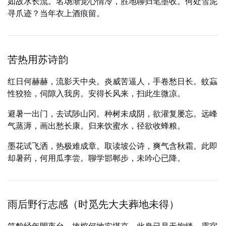
如故水长流。名场渐觉心情冷，胜地聊归笔墨收。何处雪泥
寻爪迹？当年衣上酒痕留。
苦热用苏诗韵
红日何赫赫，流影天中央。炎威苦逼人，手卷愁日长。蚊蝱
性狡狯，伺隙入我房。安得长风来，扫此生微凉。
避暑一出门，去试陟山冈。种树未成阴，欲灌复屡忘。远峰
气蒸溽，画出愁长康。归来饮蜜水，径欲收蜂粮。
墨花试飞洒，热极难成章。取读坡公诗，爽气含秋霜。此即
却暑药，何用瓜李尝。聊学邯郸步，未吟心已降。
雨后野行志感（时觅先大夫葬地未得）