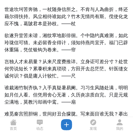
世途坎坷苦奔驰，一杖随身信所之。不肯与人為曲折，终还
藉尔得扶持。风尘相待谁如此？竹木无情尚有斯。傥使化龙
应不愧，葛陂君本是孙枝。——杖
欲遂升堂苦未谐，湘纹窣地影徘徊。个中隐约真难测，如此
玲珑信可猜。未必留香全得计，须知待燕尚宜开。福门已辟
休重隔，凭仗银钩为卷来。——帘
岂独人才未易量？从来尺度费推详。立身讵可差分寸？处世
何劳说短长？累黍积来真琐琐，方田开去总茫茫。针医缝女
诚何识？倡是庸人计较忙。——尺
谁裁湘竹制齐纨？入手真疑暑易阑。习习生风随处满，明明
如月任人看。但凭用舍心无著，久历炎凉质自完。只是元规
尘满地，莫教污却画中鸾。——扇
难觅秦宫照胆铜，世间好丑合朦胧。写来面目谁无我？摹出
悲欢亦是空。只与尘劳添幻影，却教鼓铸费神工。庄生尚欲
胶离目，合化飞精混沌中。——镜
首页
动态
发现
我的