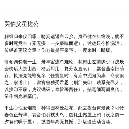
哭伯父星槎公
解组归来仅四霜，骑箕遽返白云乡。身虽健在年终晚，病不
多时死竟长（素无疾，一夕痰喘而逝）。述德只今惟涕泪，
传经谁更议文章？伤心最是平泉宅，一度来时一断肠。
簿领匆匆老一生，卅年宦迹总难论。花封山左前缘少（戊辰
会榜后大挑山西，榜后即用，复分发直隶），棠舍燕南旧荫
存。执法竟能鞭鬼卒（任赞皇时，有庙中泥鬼为祟，命隶絷
之，祟遂止），留官曾独受君恩（刑部失印，贼系完邑人，
以搜印不获，吏议镌级，奉旨著留任）。拈毫细写循良传，
留作幽光表墓门。
平生心性爱烟霞，种得园林处处花。此去夜台何景象？可怜
春色正芳华。哀音怕听枝头鸟，凶耗生憎屋上鸦（没之前一
夕有鸦噪于屋）。纵道年高无复憾，那堪遗迹动咨嗟。