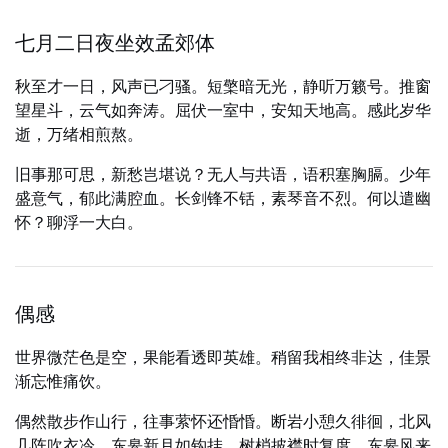
七月二日夜坐效孟郊体
秋至才一日，风声已刁骚。短檠暗无光，静听万籁号。推窗
望星斗，云气如奔涛。屈伏一室中，安知天地高。感此岁华
逝，万绪相煎熬。
旧事那可思，新愁岂堪说？无人与共语，语积塞胸膈。少年
盛意气，郁此满腔血。长剑锋不铦，素琴音不烈。何以遣幽
怀？聊浮一大白。
偶感
世界微茫色是空，果能看透即英雄。稍留我相终非达，佳景
渐忘惟痛饮。
偶然散步作山行，往事萦怀还惛惛。断岩小憩久徘徊，北风
几阵吹衣冷。东皋新月如钩挂，树梢披襟时复度。东皋风来