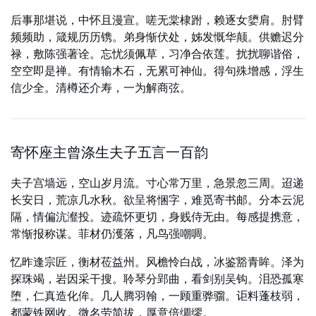
后事那堪说，中怀且漫宣。嗟无棠棣跗，赖逐女嬃肩。肘臂
频频助，箴规历历镌。弟身惭伏处，姊发慨华颠。供赡迟分
禄，敷陈强著诠。忘忧须佩草，习净合依莲。扰扰聊谐俗，
空空即是禅。有情输木石，无累可神仙。得句殊增感，浮生
信少全。清樽还介寿，一为解商弦。
寄怀座主曾涤生夫子五言一百韵
夫子宫墙远，空山岁月流。寸心常万里，急景忽三周。迢递
长安日，荒凉几水秋。欲呈将悃字，难觅寄书邮。分本云泥
隔，情偏沆瀣投。迹疏怀更切，身贱侍无由。每感提携意，
常惭报称谋。菲材仍濩落，凡鸟强嘲啁。
忆昨逢宗匠，衡材莅益州。风檐怜白战，冰鉴豁青眸。泽为
探珠竭，岩因采干搜。聆琴分郢曲，看剑别吴钩。泪恐孤寒
堕，仁真造化侔。几人腾羽翰，一顾重骅骝。讵料蓬枝弱，
都蒙铁网收。微名劳简拔，厚意倍绸缪。