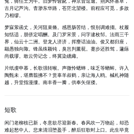
兔，骑任土为牛。旧梦怜髫龀，神京昔逗遛。朔风怀塞草，
古月记芦沟。杳渺东华路，苍茫北望楼。前程应可觅，多故
乃相缪。
梦寐萦函丈，关河阻束脩。感恩肠苦结，恨别调难搊。杖履
知恬适，朋侪定唱酬。及门罗宋景，问字逮枚邹。法雨三千
界，仙云十二洲。登龙人济济，挥麈话油油。俊又都归座，
颛愚独向陬。锋虽殊颖钝，臭岂判薰莸。蹇步还胜驾，蘧蒢
尚载璆。敢云劳记念，终冀染纁緅。
片纸虔申慕，长歌强转喉。声微怜蟋蟀，味乏等蝤蛑。许入
陶甄未，堪膺翦拂不？赏辜羊叔鹤，亲让海人鸥。椷札神随
越，升堂指漫摟。南丰香一瓣，供奉矢伛偻。
短歌
闲门老柳枝已新，冬意欲尽迎新春。春风吹一万物起，却恐
难起愁中人。悲来清泪堕盈手，醉后狂歌时上口。此生毕竟