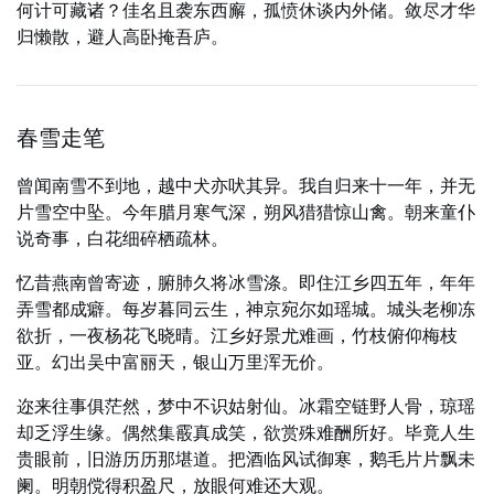
何计可藏诸？佳名且袭东西廨，孤愤休谈内外储。敛尽才华
归懒散，避人高卧掩吾庐。
春雪走笔
曾闻南雪不到地，越中犬亦吠其异。我自归来十一年，并无
片雪空中坠。今年腊月寒气深，朔风猎猎惊山禽。朝来童仆
说奇事，白花细碎栖疏林。
忆昔燕南曾寄迹，腑肺久将冰雪涤。即住江乡四五年，年年
弄雪都成癖。每岁暮同云生，神京宛尔如瑶城。城头老柳冻
欲折，一夜杨花飞晓晴。江乡好景尤难画，竹枝俯仰梅枝
亚。幻出吴中富丽天，银山万里浑无价。
迩来往事俱茫然，梦中不识姑射仙。冰霜空链野人骨，琼瑶
却乏浮生缘。偶然集霰真成笑，欲赏殊难酬所好。毕竟人生
贵眼前，旧游历历那堪道。把酒临风试御寒，鹅毛片片飘未
阑。明朝傥得积盈尺，放眼何难还大观。