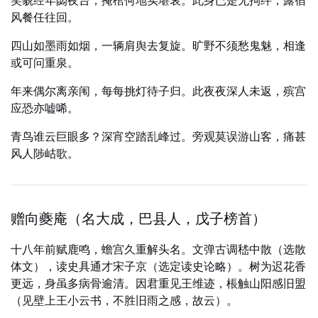
笑貌经年閟夜台，掩棺何地实堪哀。此身已是无拘绊，露宿
风餐任往回。
四山如墨雨如烟，一辆肩舆去复旋。旷野不须愁鬼魅，相逢
或可问重泉。
年来偶尔离亲闱，每每挑灯待子归。此夜夜深人未返，殡宫
应恐亦嘘唏。
青鸟谁云巨眼多？深宵空踏乱峰过。旁观莫误游山客，痛甚
风人陟岵歌。
赠向夔庵（名大成，巴县人，戊子榜首）
十八年前赋鹿鸣，蟾宫久重解头名。文弹古调嵇中散（选散
体文），读史具通才宋子京（选定读史论略）。树为迟花香
更远，身虽多病骨逾清。因君重见王维迹，棖触山阳感旧盟
（见壁上王小云书，不胜旧雨之感，故云）。