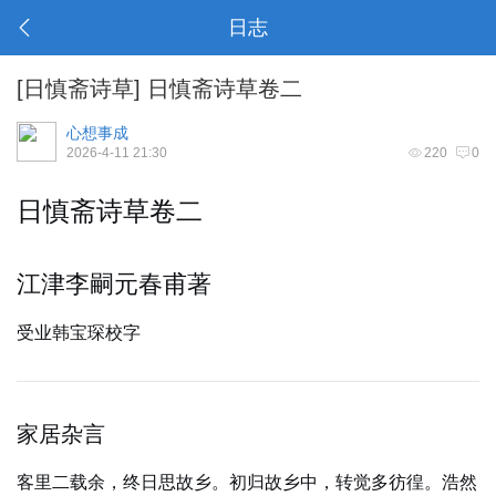
日志
[
日慎斋诗草
]
日慎斋诗草卷二
心想事成
2026-4-11 21:30
220
0
日慎斋诗草卷二
江津李嗣元春甫著
受业韩宝琛校字
家居杂言
客里二载余，终日思故乡。初归故乡中，转觉多彷徨。浩然