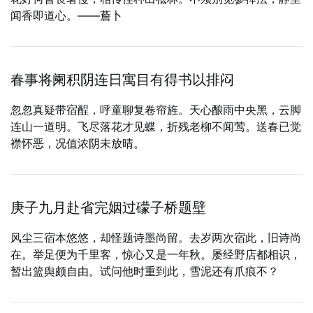
闻香即道心。——薝卜
春事将阑积阴连日寓目有得书以排闷
忽忽真疑带宿酲，呼童聊复卷帘旌。天心酿雨中央黑，云脚
连山一道明。飞尽落花才见蝶，折残老柳不闻莺。送春已觉
襟怀恶，况值浓阴未放晴。
庚子九月赴省完姻过礞子桥题壁
风尘三宿本悠悠，却怪题诗墨尚留。去岁两次宿此，旧诗尚
在。举足便为千里客，惊心又是一年秋。屡经野店都相识，
暂出篮舆颇自由。试问他时重到此，雪泥还有爪痕不？