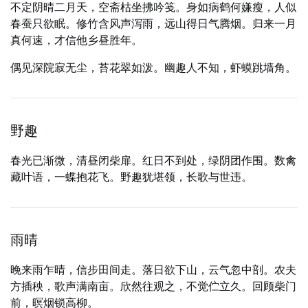
不定阴晴二月天，空斋枯坐拂吟笺。身如病鹤何嫌瘦，人似
春蚕只欲眠。修竹含风声泻雨，远山得日气腾烟。归来一月
真何速，才信他乡昼胜年。
偶见深院寂无尘，苔花翠如泼。幽趣人不知，虾蟆跳墙角。
野趣
春光已渐微，清昼闭柴扉。红日不到处，绿阴团作围。数禽
藏叶语，一蝶抱花飞。野趣犹堪领，长歌与世违。
雨晴
晚来雨乍晴，信步田间走。落日欲下山，云气忽中剖。农夫
方插秧，歌声满南亩。欣然往观之，不觉伫立久。回顾柴门
前，暝烟锁高柳。