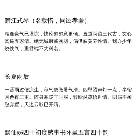
赠江式琴（名载愔，同邑孝廉）
相逢豪气已堪惊，快论超超意更倾。直道尚留三代古，文心
真逼五家清。绝无城府藏胸臆，偶借岐黄养性情。我亦少年
饶侠气，重君端不为科名。
长夏雨后
一番雨过便凉生，秋气依微暑气清。四壁蛩声灯一点，半帘
月色夜三更。随身寒暖宜时服，转瞬炎凉悟世情。团扇不须
愁弃置，天边云影已开晴。
默仙姊四十初度感事书怀呈五言四十韵