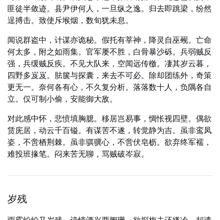
匪徒半敛迹。县尹伊何人，一旦纵之逸。归去即跳梁，纷然
逞搏击。致使斥堠烟，数旬犹未息。
闻说群盗中，计谋亦诡秘。假托有莘神，降灵自巫觋。亡命
何太多，附之如雨集。官军屡不胜，白骨暴沙砾。兵弱贼反
强，兵缓贼反疾。不见大队来，空闻远传檄。凄其岁云暮，
四野多岌岌。胠箧与探囊，来去不可必。除却团练外，奇策
更无一。奈何各有心，不久复分析。落落数十人，负隅各自
立。仅可制小偷，安能御大敌。
对此感中怀，悲愤填胸臆。移居岂易事，惆怅视四壁。偶欲
赁庑居，动云千百镒。有谋苦不遂，转觉静为吉。虽非鸾凤
姿，不啻栖荆棘。虽非骐骥心，不啻伏皂枥。欲弃终军襦，
难投班掾笔。闷来苦无聊，骂贼破岑寂。
岁残