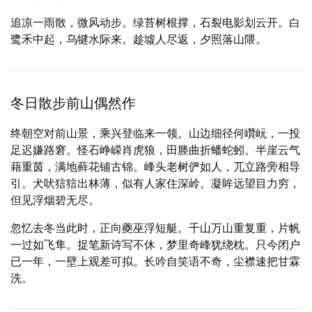
追凉一雨散，微风动步。绿苔树根撑，石裂电影划云开。白
鹭禾中起，乌犍水际来。趁墟人尽返，夕照落山隈。
冬日散步前山偶然作
终朝空对前山景，乘兴登临来一领。山边细径何巑岏，一投
足迟嫌路窘。怪石峥嵘肖虎狼，田塍曲折蟠蛇蚓。半崖云气
藉重茵，满地藓花铺古锦。峰头老树俨如人，兀立路旁相导
引。犬吠狺狺出林薄，似有人家住深岭。凝眸远望目力穷，
但见浮烟碧无尽。
忽忆去冬当此时，正向夔巫浮短艇。千山万山重复重，片帆
一过如飞隼。捉笔新诗写不休，梦里奇峰犹绕枕。只今闭户
已一年，一壁上观差可拟。长吟自笑语不奇，尘襟速把甘霖
洗。