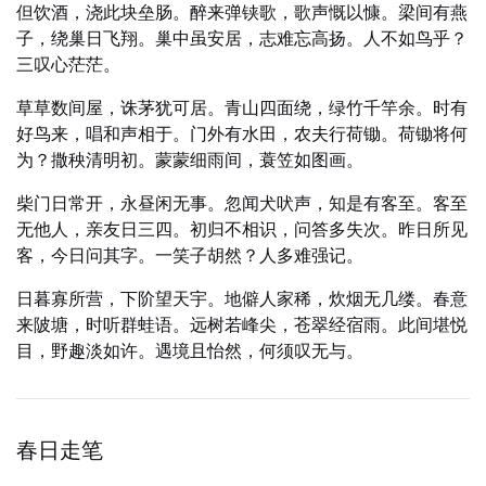
但饮酒，浇此块垒肠。醉来弹铗歌，歌声慨以慷。梁间有燕
子，绕巢日飞翔。巢中虽安居，志难忘高扬。人不如鸟乎？
三叹心茫茫。
草草数间屋，诛茅犹可居。青山四面绕，绿竹千竿余。时有
好鸟来，唱和声相于。门外有水田，农夫行荷锄。荷锄将何
为？撒秧清明初。蒙蒙细雨间，蓑笠如图画。
柴门日常开，永昼闲无事。忽闻犬吠声，知是有客至。客至
无他人，亲友日三四。初归不相识，问答多失次。昨日所见
客，今日问其字。一笑子胡然？人多难强记。
日暮寡所营，下阶望天宇。地僻人家稀，炊烟无几缕。春意
来陂塘，时听群蛙语。远树若峰尖，苍翠经宿雨。此间堪悦
目，野趣淡如许。遇境且怡然，何须叹无与。
春日走笔