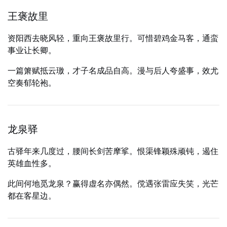
王褒故里
资阳西去晓风轻，重向王褒故里行。可惜碧鸡金马客，通蛮
事业让长卿。
一篇箫赋抵云璈，才子名成品自高。漫与后人夸盛事，效尤
空奏郁轮袍。
龙泉驿
古驿年来几度过，腰间长剑苦摩挲。恨渠锋颖殊顽钝，遏住
英雄血性多。
此间何地觅龙泉？赢得虚名亦偶然。傥遇张雷应失笑，光芒
都在客星边。