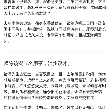
未曾识面已知名，握手深谈意更倾。门第共推唐刺史，文章
暂屈鲁诸生。高标落落王夷甫，逸气觥觥郭子横。试问成都
人十万，有谁风骨似君清？
去年小住共追游，荀令衣香处处留。锁院凉听三日雨（己亥
闱中同号），井栏醉倚一泓秋（同游薛涛井）。牙琴别后长
相忆，郢曲书成久未投。老辈声华如可续，相期蓬海问鳌
头。
赠陈镜湖（名用亨，涪州茂才）
镜湖先生古狂士，自言双目空一世。去年策蹇赴秋闱，匆匆
相遇成都市。成都市上人如海，剑光冷落无精彩。多君相顾
眼能青，不比悠悠众人待。只嫌城北隔城南，未得倾襟与剧
谈。每到酒杯相聚处，诵余旧句益余惭。余诗君未窥全稿，
如何雅意偏倾倒？杜陵野老语诚然，文章有神交有道。
自惭迂拙性生成，读书二十未成名。风尘以外无知己，揖让