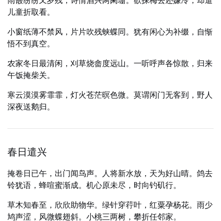
雨霰纷纷又岁残，诗情酒兴两阑珊。欲探梅去还嫌冷，却遣
儿童折取看。
小窗纸薄不禁风，片片吹残蛱蝶同。犹有闲心为补缀，自惭
悟不到真空。
农家冬日最清闲，刈草烧畲度远山。一听呼声各惊散，归来
午饭掩柴关。
寒云漠漠雾霏霏，灯火苍茫暝色微。莫谓闲门无客到，野人
深夜送鹅归。
春日遣兴
掩卷日已午，出门闻鸟声。人将新水放，天为好山晴。鸽去
铃犹语，蜂喧蜜渐成。机心原未尽，时向钓矶行。
草木知春至，欣欣助物华。绿针穿荇叶，红粟孕杨花。雨少
鸠声涩，风微蝶翅斜。小桃三两树，攀折任邻家。