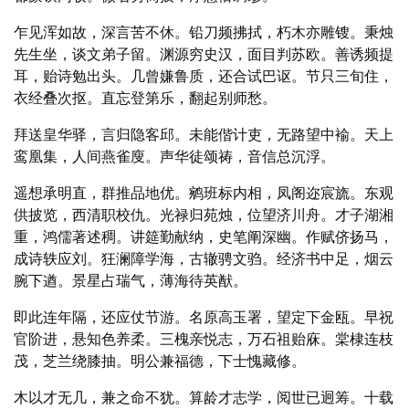
乍见浑如故，深言苦不休。铅刀频拂拭，朽木亦雕锼。秉烛
先生坐，谈文弟子留。渊源穷史汉，面目判苏欧。善诱频提
耳，贻诗勉出头。几曾嫌鲁质，还合试巴讴。节只三旬住，
衣经叠次抠。直忘登第乐，翻起别师愁。
拜送皇华驿，言归隐客邱。未能偕计吏，无路望中褕。天上
鸾凰集，人间燕雀廋。声华徒颂祷，音信总沉浮。
遥想承明直，群推品地优。鹓班标内相，凤阁迩宸旒。东观
供披览，西清职校仇。光禄归苑烛，位望济川舟。才子湖湘
重，鸿儒著述稠。讲筵勤献纳，史笔阐深幽。作赋侪扬马，
成诗轶应刘。狂澜障学海，古辙骋文驺。经济书中足，烟云
腕下遒。景星占瑞气，薄海待英猷。
即此连年隔，还应仗节游。名原高玉署，望定下金瓯。早祝
官阶进，悬知色养柔。三槐亲悦志，万石祖贻庥。棠棣连枝
茂，芝兰绕膝抽。明公兼福德，下士愧藏修。
木以才无几，兼之命不犹。算龄才志学，阅世已迥筹。十载