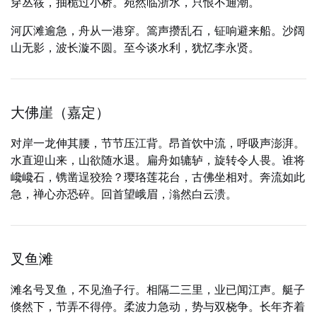
穿丛筱，抽桅过小桥。宛然临浙水，只恨不通潮。
河仄滩逾急，舟从一港穿。篙声攒乱石，钲响避来船。沙阔
山无影，波长漩不圆。至今谈水利，犹忆李永贤。
大佛崖（嘉定）
对岸一龙伸其腰，节节压江背。昂首饮中流，呼吸声澎湃。
水直迎山来，山欲随水退。扁舟如辘轳，旋转令人畏。谁将
巉巉石，镌凿逞狡狯？璎珞莲花台，古佛坐相对。奔流如此
急，禅心亦恐碎。回首望峨眉，滃然白云溃。
叉鱼滩
滩名号叉鱼，不见渔子行。相隔二三里，业已闻江声。艇子
倏然下，节弄不得停。柔波力急动，势与双桡争。长年齐着