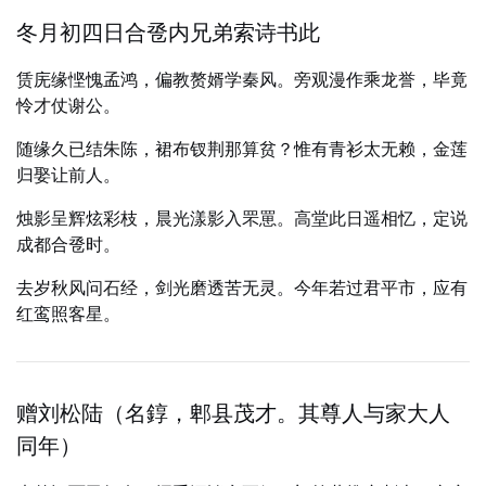
冬月初四日合卺内兄弟索诗书此
赁庑缘悭愧孟鸿，偏教赘婿学秦风。旁观漫作乘龙誉，毕竟
怜才仗谢公。
随缘久已结朱陈，裙布钗荆那算贫？惟有青衫太无赖，金莲
归娶让前人。
烛影呈辉炫彩枝，晨光漾影入罘罳。高堂此日遥相忆，定说
成都合卺时。
去岁秋风问石经，剑光磨透苦无灵。今年若过君平市，应有
红鸾照客星。
赠刘松陆（名錞，郫县茂才。其尊人与家大人
同年）