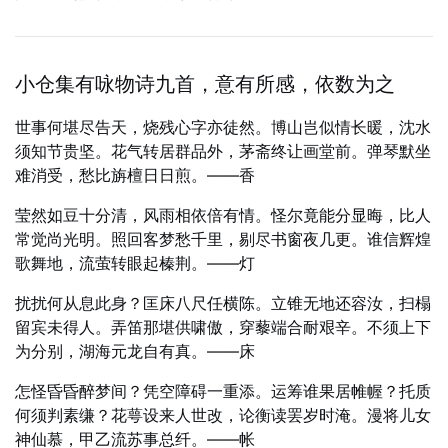
小仓集有咏物诗九首，意有所感，依数为之
世事何堪尽告天，烧残心字亦徒然。博山岂似情长暖，沈水
须知节贵坚。花气转居群品外，茅斋终让画堂前。弹琴默坐
难消受，愁比旃檀日日煎。——香
莹然如豆十分清，风雨相依倍有情。怪尔竟能分显晦，比人
常觉尚光明。照回客梦愁千里，剔尽书窗夜几更。谁信辉煌
歌舞地，流萤转眼起榛荆。——灯
扰扰何从息此身？匡床八尺任横陈。立锥无地还容汝，扫榻
留宾未得人。弄笛那堪供啸傲，穿藜端合耐艰辛。不须上下
为分别，湖海元龙自有真。——床
怎怪昏昏醉梦间？凭空障碍一重添。运筹谁果居帷幄？托质
何须判素缣？花萼设来人世改，论衡读罢岁时淹。漫将儿女
神仙慕，甲乙流苏事总纤。——帐