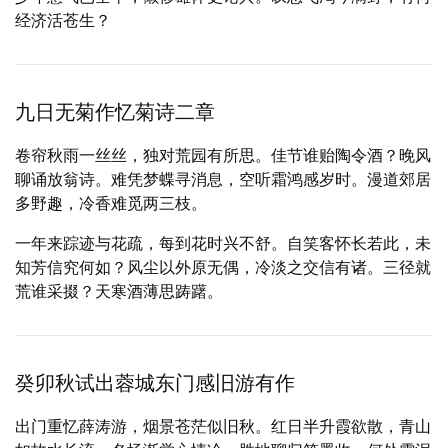
经济活苍生？
九日无菊作忆菊诗二章
卷帘秋雨一丝丝，独对荒园有所思。佳节谁贻陶令酒？晚风
聊诵放翁诗。难凭梦蝶寻消息，空听霜鸿感岁时。漫道郊居
多野趣，冷香难觅两三枝。
一年来踪迹与花疏，每到花时兴不舒。自笑客怀长若此，未
知芳信究何如？风尘以外原无偶，冷淡之交信有诸。三径就
荒谁采掇？天寒酒薄思踌躇。
癸卯秋试出蓉城东门感旧游有作
出门重忆薛涛游，烟景苍茫似旧秋。红日半升霞欲散，青山