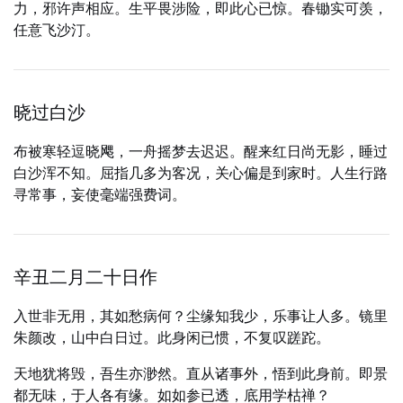
力，邪许声相应。生平畏涉险，即此心已惊。春锄实可羡，
任意飞沙汀。
晓过白沙
布被寒轻逗晓飔，一舟摇梦去迟迟。醒来红日尚无影，睡过
白沙浑不知。屈指几多为客况，关心偏是到家时。人生行路
寻常事，妄使毫端强费词。
辛丑二月二十日作
入世非无用，其如愁病何？尘缘知我少，乐事让人多。镜里
朱颜改，山中白日过。此身闲已惯，不复叹蹉跎。
天地犹将毁，吾生亦渺然。直从诸事外，悟到此身前。即景
都无味，于人各有缘。如如参已透，底用学枯禅？