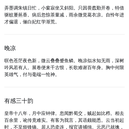
弄墨调朱镇日忙，小窗寂坐又斜阳。只因畏蠹勤开卷，特借
驱蚊屡爇香。病后忽惊茶量减，雨余微觉葛衣凉。自怜年进
才偏退，俪白妃红学渐荒。
晚凉
暝色苍茫夜色新，微云叠叠蹙鱼鳞。晚凉似水知无雨，深树
吟风若有人。展卷便来千古恨，长歌难谢百年身。胸中何限
英雄气，付与毫端一怆神。
有感三十韵
皇帝十八年，月中应钟律。忽闻黔蜀交，贼起如比栉。相去
百余里，讹传竟难实。有客为我言，其语颇能悉。云当初起
时，不至烦锋镝。居人恐牵连，报官请捕缉。元恶已就擒，