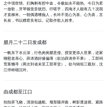
之中强世情。扪胸剩有腔中血，令极如永不能热。今日为君
一放歌，牙琴顿觉音犹烈。吁嗟乎，四海才人能有几？况我
才直梯米。一朝偶遇嗜痂人，长吟不觉心为喜。心为喜，言
长矣，书以赠君良有以。记取作歌人姓李。
腊月二十二日发成都
一帆东下水云深，行色匆匆腊意侵。授室更添人世累，还家
聊慰老亲心。薛涛酒好缘偏薄（欲泊薛涛井不果），工部祠
荒客懒寻（两次到省未至工部草堂）。欲与锦垣三载别，汶
江停棹细沉吟。
由成都至江口
拍拍弄飞桡，清游似越船。堰形随岸曲，树影逐波摇。避路