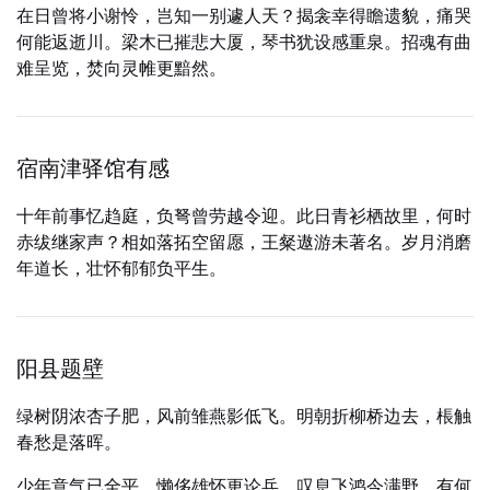
在日曾将小谢怜，岂知一别遽人天？揭衾幸得瞻遗貌，痛哭
何能返逝川。梁木已摧悲大厦，琴书犹设感重泉。招魂有曲
难呈览，焚向灵帷更黯然。
宿南津驿馆有感
十年前事忆趋庭，负弩曾劳越令迎。此日青衫栖故里，何时
赤绂继家声？相如落拓空留愿，王粲遨游未著名。岁月消磨
年道长，壮怀郁郁负平生。
阳县题壁
绿树阴浓杏子肥，风前雏燕影低飞。明朝折柳桥边去，棖触
春愁是落晖。
少年意气已全平，懒侈雄怀更论兵。叹息飞鸿今满野，有何