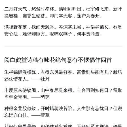
二月好天气，悠然时举杯。清明刚昨日，杜宇倏飞来。新叶
换岩桂，幽香生砌苔。叩门本无客，蓬户为春开。
满径野花落，残红无赖香。春深寒未减，神倦昼偏长。欲觅
安心法，难求却睡方。呢喃双燕子，何事费商量。
阅白鹤堂诗稿有咏花绝句意有不惬偶作四首
朱栏锦幄漫横陈，占得东风最好春。富贵到头能有几？栽培
还仗惜花人。——牡丹
丰度原来傍锁闱，山中春尽见来稀。丰台再到知何日？留取
当年金带围。——芍药
种得金萱股似钗，开时蜡蕊映苔阶。人生那有忘忧日？但说
忘忧亦自佳。——萱草
花好何曾畏暑侵，相传佳种出祗林。不须别觅参禅法，静里