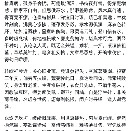
椿庭病，孤身子舍忧。药需晨涧汲，书待夜灯篝。得第翻增
感，辞家不自由。但思供菽水，那暇整鞭鞦。风木真何遽，
膏肓竟不瘳。仓皇楄柎具，涕泣日时诹。殡已相离远，生犹
片刻偷。沸羹心惨惨，蓬葆发髟髟。孝水源俱涸，麻衣色转
紑。铭旌遗爵秩，堊室叫鸺鹠。啜粟遑云礼，登山信有求。
多时虚兆域，何地植松楸？廉吏贫如许，堪舆术可尤。图经
干种幻，议论众人啁。既乏金兼镒，难私土一抔。凄凄依祖
墓，草草奠神斿。窀穸粗安帖，文章尽谬悠。开编惟仿佛，
得句只吚嘤。
转瞬祥琴近，关心旧业蒐。凭谁参得失，空冀著弸彪。拟蓄
三年艾，偏穷五技螻。荒芜怜此日，腾达看同俦。儒素铜陵
笑，身谋野老羞。生涯惟破砚，衣食只先畴。不屑争毫末，
因教缺豆区。搬姜痴类鼠，鎩羽拙同鸠。自是浮生舛，非关
薄俗媮。名虚夸世阀，愆每到乾餱。闭户时寻绎，逢人谢竞
缘。
践途嗟坎坷，缵绪慨箕裘。用世衷徒热，穷居累已缠。偶然
抛笔墨，妄欲谒诸侯。奈侍慈帏暮，难将薄技售。守凭株待