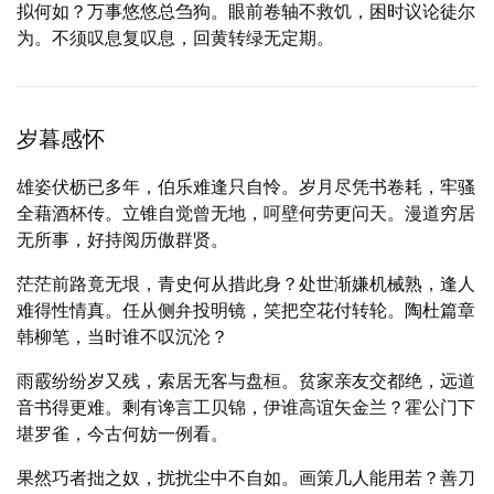
拟何如？万事悠悠总刍狗。眼前卷轴不救饥，困时议论徒尔
为。不须叹息复叹息，回黄转绿无定期。
岁暮感怀
雄姿伏枥已多年，伯乐难逢只自怜。岁月尽凭书卷耗，牢骚
全藉酒杯传。立锥自觉曾无地，呵壁何劳更问天。漫道穷居
无所事，好持阅历傲群贤。
茫茫前路竟无垠，青史何从措此身？处世渐嫌机械熟，逢人
难得性情真。任从侧弁投明镜，笑把空花付转轮。陶杜篇章
韩柳笔，当时谁不叹沉沦？
雨霰纷纷岁又残，索居无客与盘桓。贫家亲友交都绝，远道
音书得更难。剩有谗言工贝锦，伊谁高谊矢金兰？霍公门下
堪罗雀，今古何妨一例看。
果然巧者拙之奴，扰扰尘中不自如。画策几人能用若？善刀