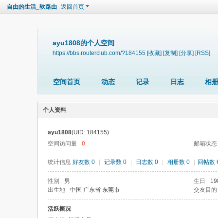
自由的生活_软路由
返回首页
ayu1808的个人空间
https://bbs.routerclub.com/?184155
[收藏]
[复制]
[分享]
[RSS]
空间首页
动态
记录
日志
相
个人资料
ayu1808
(UID: 184155)
空间访问量
0
邮箱状态
统计信息
好友数 0
|
记录数 0
|
日志数 0
|
相册数 0
|
回帖数 
性别
男
生日
19
出生地
中国 广东省 东莞市
交友目的
活跃概况