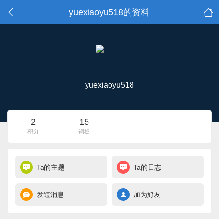
yuexiaoyu518的资料
yuexiaoyu518
2
15
积分
铜板
Ta的主题
Ta的日志
发短消息
加为好友